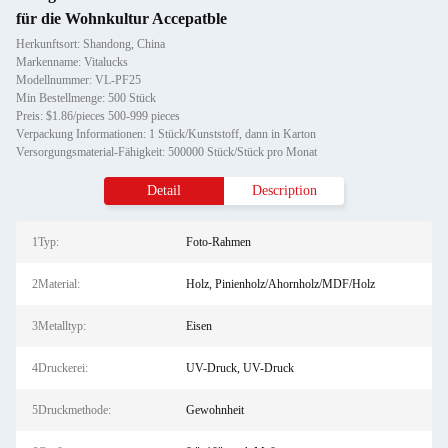
für die Wohnkultur Accepatble
Herkunftsort: Shandong, China
Markenname: Vitalucks
Modellnummer: VL-PF25
Min Bestellmenge: 500 Stück
Preis: $1.86/pieces 500-999 pieces
Verpackung Informationen: 1 Stück/Kunststoff, dann in Karton
Versorgungsmaterial-Fähigkeit: 500000 Stück/Stück pro Monat
Detail
Description
1Typ:
Foto-Rahmen
2Material:
Holz, Pinienholz/Ahornholz/MDF/Holz
3Metalltyp:
Eisen
4Druckerei:
UV-Druck, UV-Druck
5Druckmethode:
Gewohnheit