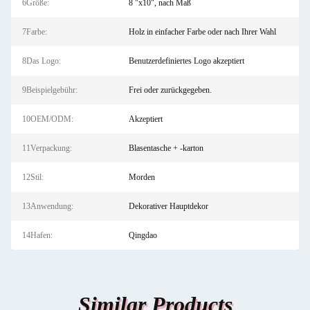
6Größe:
8 "x10", nach Maß
7Farbe:
Holz in einfacher Farbe oder nach Ihrer Wahl
8Das Logo:
Benutzerdefiniertes Logo akzeptiert
9Beispielgebühr:
Frei oder zurückgegeben.
10OEM/ODM:
Akzeptiert
11Verpackung:
Blasentasche + -karton
12Stil:
Morden
13Anwendung:
Dekorativer Hauptdekor
14Hafen:
Qingdao
Similar Products