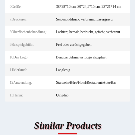
6Größe:
38*28*16 cm, 30*24,5*15 cm, 23*21*14 cm
7Druckerei:
Seidenbilddruck, verbrannt, Lasergravur
8Oberflächenbehandlung:
Lackiert, bemalt, bedruckt, gefärbt, verbrannt
9Beispielgebühr:
Frei oder zurückgegeben.
10Das Logo:
Benutzerdefiniertes Logo akzeptiert
11Merkmal:
Langlebig
12Anwendung:
Startseite\Büro\Hotel\Restaurant\Auto\Bar
13Hafen:
Qingdao
Similar Products