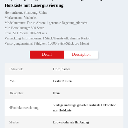
Holzkiste mit Lasergravierung
Herkunftsort: Shandong, China
Markenname: Vitalucks
Modellnummer: Die in Absatz 1 genannte Regelung gilt nicht.
Min Bestellmenge: 500 Sätze
Preis: $11.75/sets 500-999 sets
Verpackung Informationen: 1 Stück/Kunststoff, dann in Karton
Versorgungsmaterial-Fähigkeit: 10000 Stück/Stück pro Monat
Detail
Description
1Material:
Holz, Kiefer
2Stil:
Fester Kasten
3Klappbar:
Nein
Vintage unfertige gefärbte rustikale Dekoration
4Produktbezeichnung:
aus Holzkiste
5Farbe:
Brown oder als Ihr Antrag