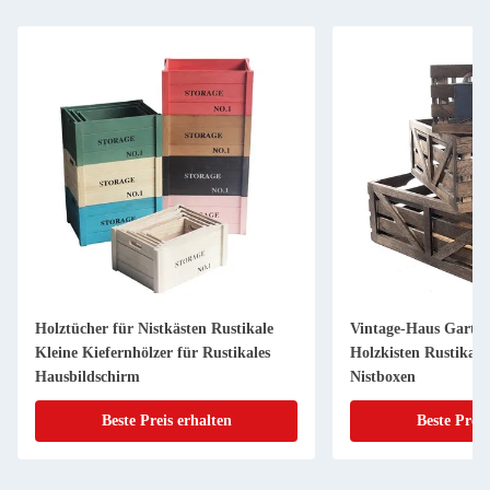
Holztücher für Nistkästen Rustikale
Vintage-Haus Garten
Kleine Kiefernhölzer für Rustikales
Holzkisten Rustikal 
Hausbildschirm
Nistboxen
Beste Preis erhalten
Beste Preis