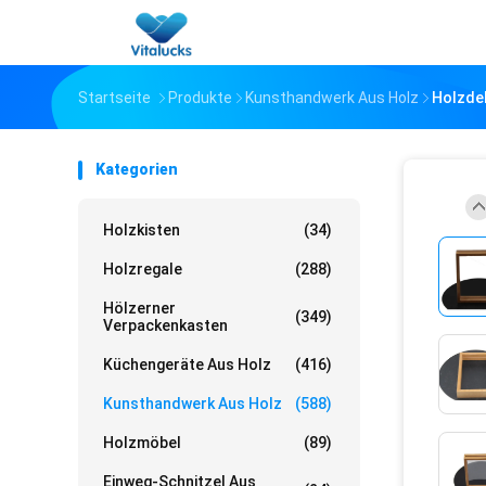
Startseite
Produkte
Kunsthandwerk Aus Holz
Holzdek
Kategorien
Holzkisten
(34)
Holzregale
(288)
Hölzerner
(349)
Verpackenkasten
Küchengeräte Aus Holz
(416)
Kunsthandwerk Aus Holz
(588)
Holzmöbel
(89)
Einweg-Schnitzel Aus