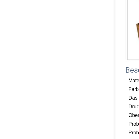
Bes
Mate
Farb
Das
Druc
Ober
Prob
Pro