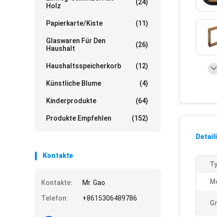
(24)
Holz
Papierkarte/Kiste
(11)
Glaswaren Für Den
(26)
Haushalt
Haushaltsspeicherkorb
(12)
Künstliche Blume
(4)
Kinderprodukte
(64)
Produkte Empfehlen
(152)
Detail
Kontakte
Ty
Me
Kontakte:
Mr. Gao
Telefon:
+8615306489786
G