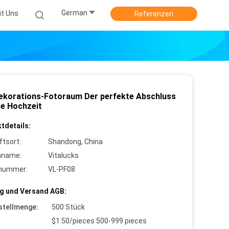
German
it Uns
Referenzen
ekorations-Fotoraum Der perfekte Abschluss
re Hochzeit
tdetails:
ftsort:
Shandong, China
nname:
Vitalucks
lnummer:
VL-PF08
g und Versand AGB:
stellmenge:
500 Stück
$1.50/pieces 500-999 pieces