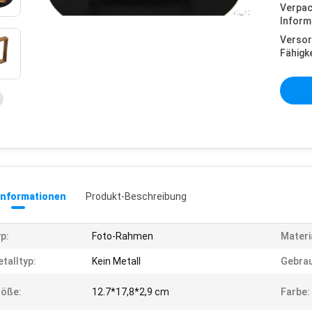
Verpa
Inform
Versor
Fähigke
informationen
Produkt-Beschreibung
p:
Foto-Rahmen
Materi
talltyp:
Kein Metall
Gebra
röße:
12.7*17,8*2,9 cm
Farbe: