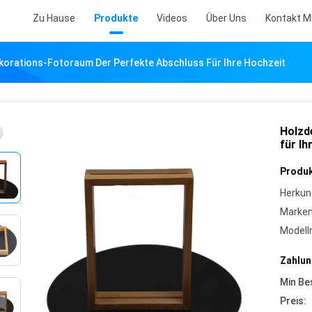
Zu Hause
Produkte
Videos
Über Uns
Kontakt M
orations-Fotoraum Der Perfekte Abschluss Für Ihre Hochzeit
Holzd
für Ih
Produk
Herkun
Marke
Model
Zahlun
Min Be
Preis: