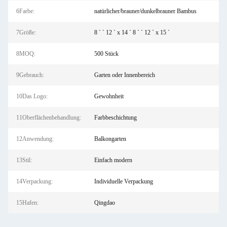
6Farbe:
natürlicher/brauner/dunkelbrauner Bambus
7Größe:
8 ` ` 12 ` x 14 ` 8 ` ` 12 ` x 15 `
8MOQ:
500 Stück
9Gebrauch:
Garten oder Innenbereich
10Das Logo:
Gewohnheit
11Oberflächenbehandlung:
Farbbeschichtung
12Anwendung:
Balkongarten
13Stil:
Einfach modern
14Verpackung:
Individuelle Verpackung
15Hafen:
Qingdao