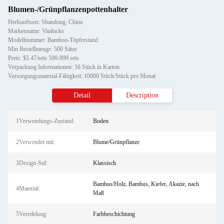
Blumen-/Grünpflanzenpottenhalter
Herkunftsort: Shandong, China
Markenname: Vitalucks
Modellnummer: Bamboo-Töpferstand
Min Bestellmenge: 500 Sätze
Preis: $5.47/sets 500-999 sets
Verpackung Informationen: 16 Stück in Karton
Versorgungsmaterial-Fähigkeit: 10000 Stück/Stück pro Monat
Detail
Description
1Verwendungs-Zustand:
Boden
2Verwendet mit:
Blume/Grünpflanze
3Design-Stil:
Klassisch
Bambus/Holz, Bambus, Kiefer, Akazie, nach
4Material:
Maß
5Veredelung:
Farbbeschichtung