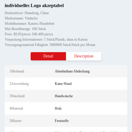
individuelles Logo akzeptabel
Herkunftsort: Shandong, China
Markenname: Vitalucks
Modellnummer: Katzen-/Hundebett
Min Bestellmenge: 100 Stück
Preis: $9.95/pieces 100-499 pieces
Verpackung Informationen: 1 Stück/Plastik, dann in Karton
Versorgungsmaterial-Fähigkeit: 5000000 Stück/Stück pro Monat
Detail
Description
1Merkmal:
Abnehmbare Abdeckung
2Anwendung:
Katze Hund
3Waschstil:
Handwäsche
4Material:
Holz
5Muster:
Feststoffe