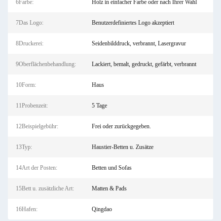
6Farbe:
Holz in einfacher Farbe oder nach Ihrer Wahl
7Das Logo:
Benutzerdefiniertes Logo akzeptiert
8Druckerei:
Seidenbilddruck, verbrannt, Lasergravur
9Oberflächenbehandlung:
Lackiert, bemalt, gedruckt, gefärbt, verbrannt
10Form:
Haus
11Probenzeit:
5 Tage
12Beispielgebühr:
Frei oder zurückgegeben.
13Typ:
Haustier-Betten u. Zusätze
14Art der Posten:
Betten und Sofas
15Bett u. zusätzliche Art:
Matten & Pads
16Hafen:
Qingdao