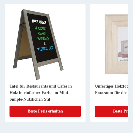
Tafel für Restaurants und Cafés in
Unfertiges Holzfoto
Holz in einfacher Farbe im Mini-
Fotoraum für die W
Simple-Nützlichen Stil
Beste Preis erhalten
Beste Preis