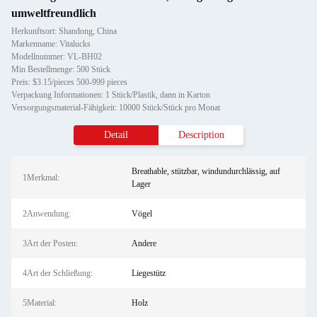
umweltfreundlich
Herkunftsort: Shandong, China
Markenname: Vitalucks
Modellnummer: VL-BH02
Min Bestellmenge: 500 Stück
Preis: $3.15/pieces 500-999 pieces
Verpackung Informationen: 1 Stück/Plastik, dann in Karton
Versorgungsmaterial-Fähigkeit: 10000 Stück/Stück pro Monat
Detail
Description
Breathable, stützbar, windundurchlässig, auf
1Merkmal:
Lager
2Anwendung:
Vögel
3Art der Posten:
Andere
4Art der Schließung:
Liegestütz
5Material:
Holz