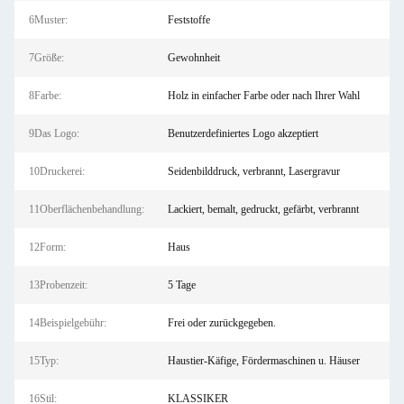
6Muster:
Feststoffe
7Größe:
Gewohnheit
8Farbe:
Holz in einfacher Farbe oder nach Ihrer Wahl
9Das Logo:
Benutzerdefiniertes Logo akzeptiert
10Druckerei:
Seidenbilddruck, verbrannt, Lasergravur
11Oberflächenbehandlung:
Lackiert, bemalt, gedruckt, gefärbt, verbrannt
12Form:
Haus
13Probenzeit:
5 Tage
14Beispielgebühr:
Frei oder zurückgegeben.
15Typ:
Haustier-Käfige, Fördermaschinen u. Häuser
16Stil:
KLASSIKER