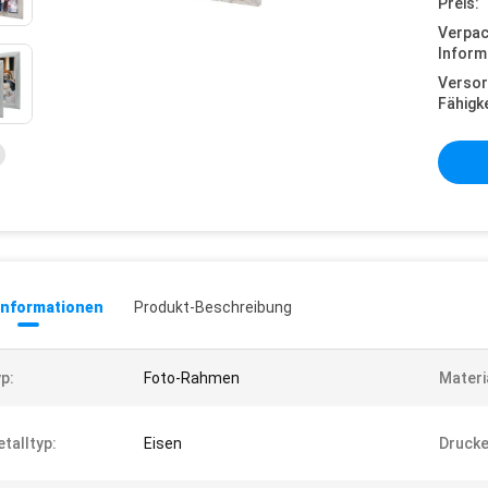
Preis:
Verpa
Inform
Versor
Fähigke
informationen
Produkt-Beschreibung
p:
Foto-Rahmen
Materi
talltyp:
Eisen
Drucke