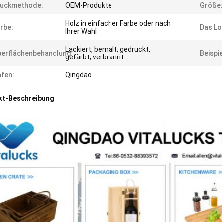
ruckmethode:
OEM-Produkte
Größe
Holz in einfacher Farbe oder nach
rbe:
Das Lo
Ihrer Wahl
Lackiert, bemalt, gedruckt,
erflächenbehandlung:
Beispi
gefärbt, verbrannt
fen:
Qingdao
kt-Beschreibung