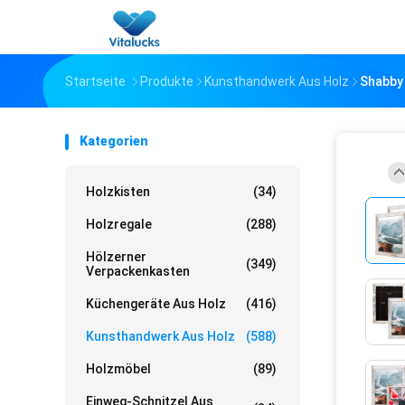
Startseite
Produkte
Kunsthandwerk Aus Holz
Shabby
Kategorien
Holzkisten
(34)
Holzregale
(288)
Hölzerner
(349)
Verpackenkasten
Küchengeräte Aus Holz
(416)
Kunsthandwerk Aus Holz
(588)
Holzmöbel
(89)
Einweg-Schnitzel Aus