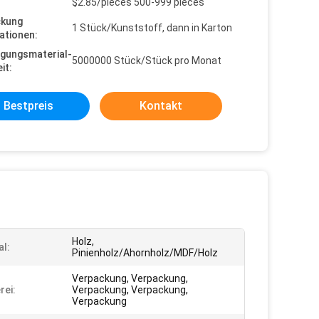
$2.85/pieces 500-999 pieces
ckung
1 Stück/Kunststoff, dann in Karton
ationen:
gungsmaterial-
5000000 Stück/Stück pro Monat
it:
Bestpreis
Kontakt
Holz,
al:
Pinienholz/Ahornholz/MDF/Holz
Verpackung, Verpackung,
rei:
Verpackung, Verpackung,
Verpackung