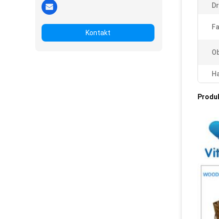
D
Fa
Kontakt
Ob
Ha
Produ