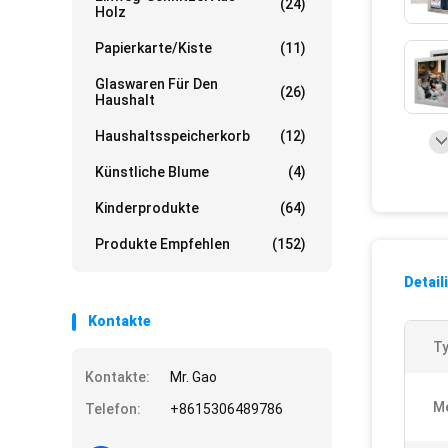
(24)
Holz
Papierkarte/Kiste
(11)
Glaswaren Für Den
(26)
Haushalt
Haushaltsspeicherkorb
(12)
Künstliche Blume
(4)
Kinderprodukte
(64)
Produkte Empfehlen
(152)
Detail
Kontakte
Ty
Kontakte:
Mr. Gao
Me
Telefon:
+8615306489786