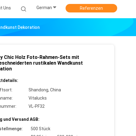
German
it Uns
Referenzen
andkunst Dekoration
y Chic Holz Foto-Rahmen-Sets mit
schneiderten rustikalen Wandkunst
ation
tdetails:
ftsort:
Shandong, China
nname:
Vitalucks
lnummer:
VL-PF32
g und Versand AGB:
stellmenge:
500 Stück