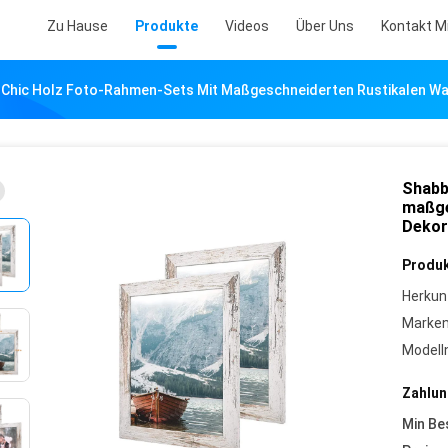
Zu Hause
Produkte
Videos
Über Uns
Kontakt M
 Chic Holz Foto-Rahmen-Sets Mit Maßgeschneiderten Rustikalen W
Shabb
maßge
Dekor
Produk
Herkun
Marke
Model
Zahlun
Min Be