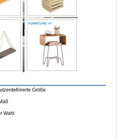
utzerdefinierte Größe
 Maß
er Wahl