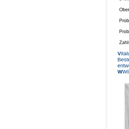
Ober
Prob
Pro
Zahl
V
ita
Best
entw
W
Wi