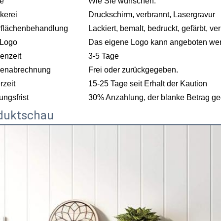
e
Wie Sie wünschen.
kerei
Druckschirm, verbrannt, Lasergravur
flächenbehandlung
Lackiert, bemalt, bedruckt, gefärbt, ve
 Logo
Das eigene Logo kann angeboten we
enzeit
3-5 Tage
benabrechnung
Frei oder zurückgegeben.
rzeit
15-25 Tage seit Erhalt der Kaution
ungsfrist
30% Anzahlung, der blanke Betrag ge
duktschau