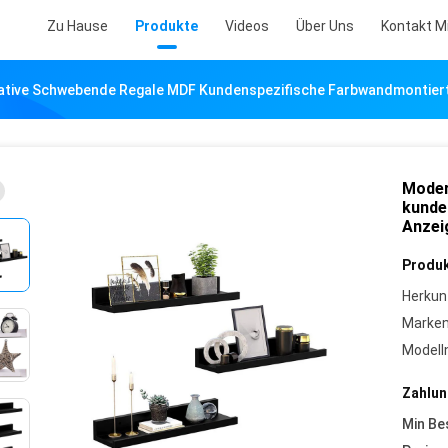
Zu Hause
Produkte
Videos
Über Uns
Kontakt M
ive Schwebende Regale MDF Kundenspezifische Farbwandmontiert
Moder
kunde
Anzei
Produk
Herkun
Marke
Model
Zahlun
Min Be