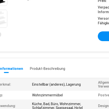
Preis:
Verpa
Inform
Versor
Fähigke
informationen
Produkt-Beschreibung
Allgem
erkmal:
Einstellbar (anderes), Lagerung
Verwe
p:
Wohnzimmermöbel
Postve
Küche, Bad, Büro, Wohnzimmer,
nwendung:
Design-
Schlafzimmer, Speisesaal, Hotel