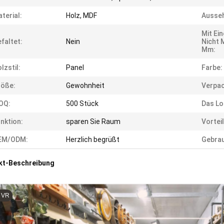
terial:
Holz, MDF
Ausse
Mit Ei
faltet:
Nein
Nicht 
Mm:
lzstil:
Panel
Farbe:
röße:
Gewohnheit
Verpac
OQ:
500 Stück
Das Lo
nktion:
sparen Sie Raum
Vorteil
EM/ODM:
Herzlich begrüßt
Gebra
kt-Beschreibung
VR