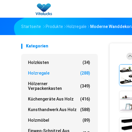
Startseite
Produkte
Holzregale
Moderne Wanddekorat
Kategorien
Holzkisten
(34)
Holzregale
(288)
Hölzerner
(349)
Verpackenkasten
Küchengeräte Aus Holz
(416)
Kunsthandwerk Aus Holz
(588)
Holzmöbel
(89)
Einweg-Schnitzel Aus