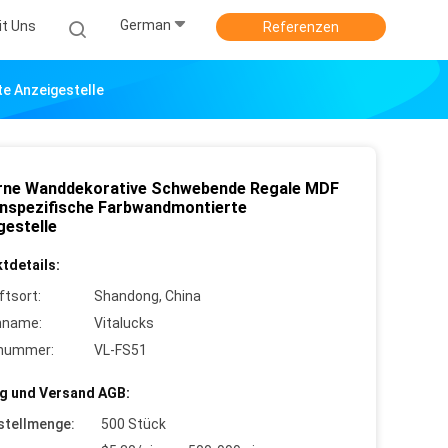
German
it Uns
Referenzen
e Anzeigestelle
ne Wanddekorative Schwebende Regale MDF
nspezifische Farbwandmontierte
gestelle
tdetails:
ftsort:
Shandong, China
nname:
Vitalucks
lnummer:
VL-FS51
g und Versand AGB:
stellmenge:
500 Stück