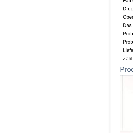
Farb
Druc
Ober
Das
Prob
Pro
Liefe
Zahl
Pro