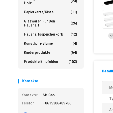
(24)
Holz
Papierkarte/Kiste
(11)
Glaswaren Für Den
(26)
Haushalt
Haushaltsspeicherkorb
(12)
Künstliche Blume
(4)
Kinderprodukte
(64)
Produkte Empfehlen
(152)
Detail
Kontakte
M
Kontakte:
Mr. Gao
Ty
Telefon:
+8615306489786
A