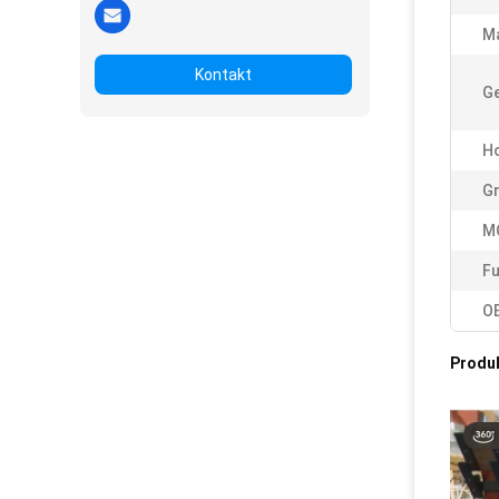
Ma
Kontakt
Ge
Ho
G
M
Fu
O
Produ