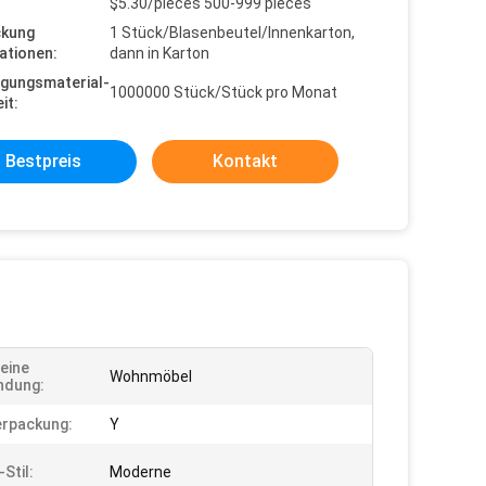
$5.30/pieces 500-999 pieces
ckung
1 Stück/Blasenbeutel/Innenkarton,
ationen:
dann in Karton
gungsmaterial-
1000000 Stück/Stück pro Monat
it:
Bestpreis
Kontakt
eine
Wohnmöbel
ndung:
rpackung:
Y
Stil:
Moderne