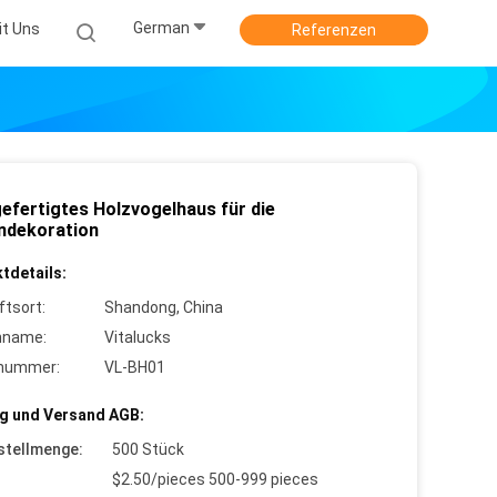
German
it Uns
Referenzen
efertigtes Holzvogelhaus für die
ndekoration
tdetails:
ftsort:
Shandong, China
nname:
Vitalucks
lnummer:
VL-BH01
g und Versand AGB:
stellmenge:
500 Stück
$2.50/pieces 500-999 pieces