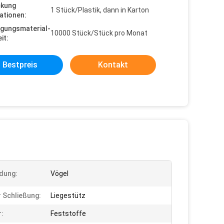
ckung
1 Stück/Plastik, dann in Karton
ationen:
gungsmaterial-
10000 Stück/Stück pro Monat
it:
Bestpreis
Kontakt
dung:
Vögel
r Schließung:
Liegestütz
:
Feststoffe