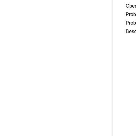
Ober
Prob
Pro
Besc