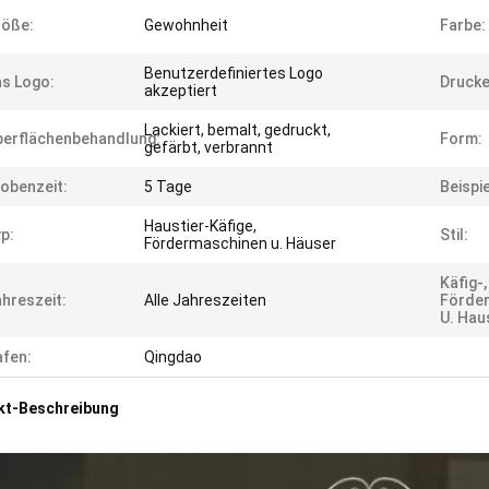
röße:
Gewohnheit
Farbe:
Benutzerdefiniertes Logo
s Logo:
Drucke
akzeptiert
Lackiert, bemalt, gedruckt,
erflächenbehandlung:
Form:
gefärbt, verbrannt
obenzeit:
5 Tage
Beispi
Haustier-Käfige,
p:
Stil:
Fördermaschinen u. Häuser
Käfig-,
hreszeit:
Alle Jahreszeiten
Förde
U. Hau
fen:
Qingdao
kt-Beschreibung