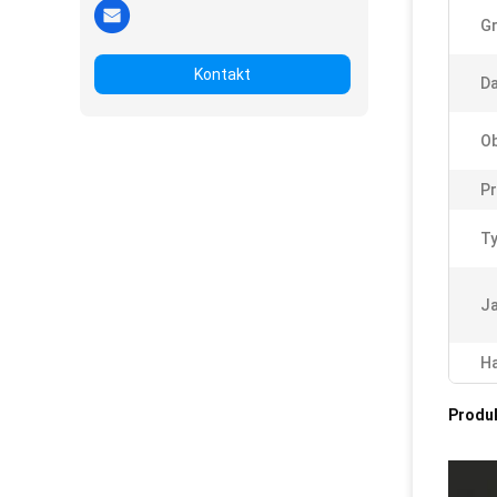
G
Kontakt
Da
Ob
Pr
Ty
Ja
Ha
Produ