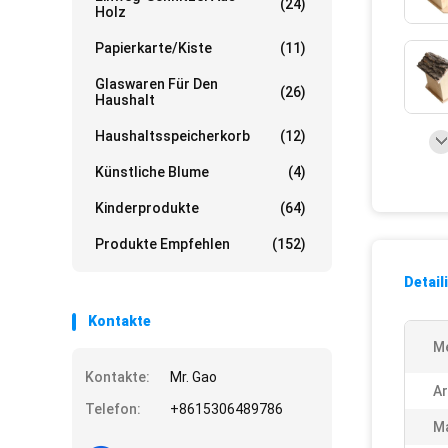
(24)
Holz
Papierkarte/Kiste
(11)
Glaswaren Für Den
(26)
Haushalt
Haushaltsspeicherkorb
(12)
Künstliche Blume
(4)
Kinderprodukte
(64)
Produkte Empfehlen
(152)
Detail
Kontakte
M
Kontakte:
Mr. Gao
Ar
Telefon:
+8615306489786
Ma