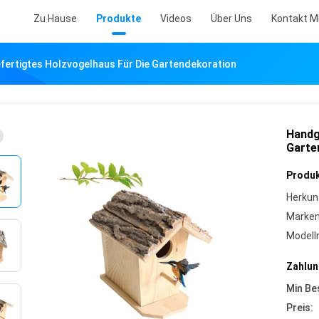
Zu Hause
Produkte
Videos
Über Uns
Kontakt M
ertigtes Holzvogelhaus Für Die Gartendekoration
Handg
Garte
Produk
Herkun
Marke
Model
Zahlun
Min Be
Preis: