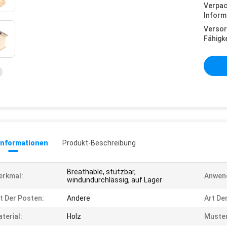
Verpa
Inform
Versor
Fähigke
informationen
Produkt-Beschreibung
Breathable, stützbar,
erkmal:
Anwen
windundurchlässig, auf Lager
t Der Posten:
Andere
Art De
terial:
Holz
Muster