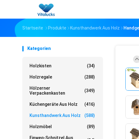
Startseite
Produkte
Kunsthandwerk Aus Holz
Handgef
Kategorien
Holzkisten
(34)
Holzregale
(288)
Hölzerner
(349)
Verpackenkasten
Küchengeräte Aus Holz
(416)
Kunsthandwerk Aus Holz
(588)
Holzmöbel
(89)
Einweg-Schnitzel Aus